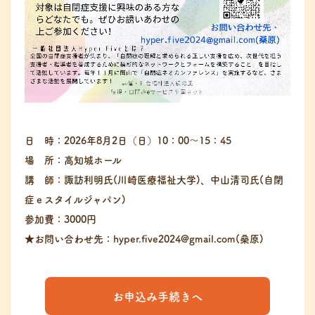
日 時：2026年8月2日（日）10：00～15：45
場 所：高知城ホール
講 師：諏訪利明氏(川崎医療福祉大学)、中山清司氏(自閉
症ｅスタイルジャパン)
参加費：3000円
★お問い合わせ先：hyper.five2024@gmail.com(桑原)
お申込み手続きへ